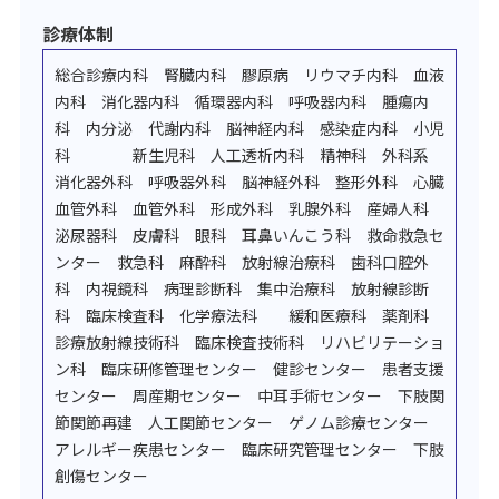
診療体制
総合診療内科 腎臓内科 膠原病 リウマチ内科 血液
内科 消化器内科 循環器内科 呼吸器内科 腫瘍内
科 内分泌 代謝内科 脳神経内科 感染症内科 小児
科 新生児科 人工透析内科 精神科 外科系
消化器外科 呼吸器外科 脳神経外科 整形外科 心臓
血管外科 血管外科 形成外科 乳腺外科 産婦人科
泌尿器科 皮膚科 眼科 耳鼻いんこう科 救命救急セ
ンター 救急科 麻酔科 放射線治療科 歯科口腔外
科 内視鏡科 病理診断科 集中治療科 放射線診断
科 臨床検査科 化学療法科 緩和医療科 薬剤科
診療放射線技術科 臨床検査技術科 リハビリテーショ
ン科 臨床研修管理センター 健診センター 患者支援
センター 周産期センター 中耳手術センター 下肢関
節関節再建 人工関節センター ゲノム診療センター
アレルギー疾患センター 臨床研究管理センター 下肢
創傷センター